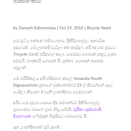
පරිත්‍යාග කිරීම
by
Danesh Edirisooriya
|
Oct 23, 2016
|
Bicycle Need
මේ චූටි දූ ඉන්නේ මහියංගනය, දීකිරිගොල්ල. ආබාධිත
දරුවෙක්. මේ ලඟකදී වැටිලා අත කැඩිලා. අපි අද මේ දරුවට
Tricycle එකක් පරිත්‍යාග කලා. පොඩ්ඩා ගොඩක් සතුටු වුණා.
අම්මයි, තාත්තයි ගොඩක් පිං දුන්නා. ගොඩක් අසරණ
පවුලක්.
මේ බයිසිකලය අපි පරිත්‍යාග කලේ Vosanda Ruvith
Digoarachchi පුතාගේ ඔක්තෝම්බර් 23 ඒ කියන්නේ අදට
යෙදිලා තියෙන 3 වැනි උපන්දිනය වෙනුවෙන්.
අපිට මේ දරුවා සොයා දීම සම්බන්ධව දීකිරිගොල්ල
ග්‍රාමසේවා වසමේ ග්‍රාම නිළධාරිණි
රූපීකා පුෂ්පරාණි
දිසානායක
ෆේස්බුක් මිතුරියට බොහොම පිං.
සුභ උපන්දිනයක් චූටි පුතේ…