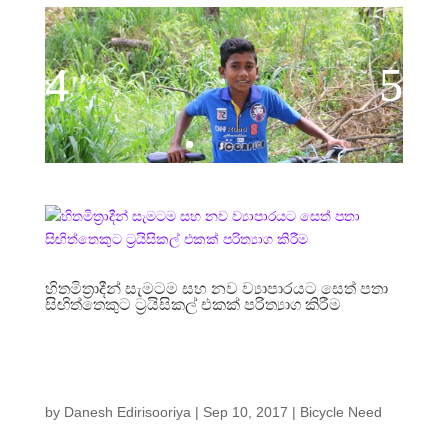
හිතමිත්‍රාදීන් සැමටම සහ නව ව්‍යාපාරයට සෙත් පතා
සිඟිත්තෙකුට ට්‍රයිසිකල් එකක් පරිත්‍යාග කිරීම
by
Danesh Edirisooriya
|
Sep 10, 2017
|
Bicycle Need