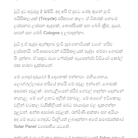
චූටි දූට අවුරුදු 2 1/2යි. අද අපි ඒ දුවට රෝද තුනේ පුංචි
බයිසිකලයක් (Tricycle) පරිත්‍යාග කලා. ඒ විතරක් නෙමේ
ලස්සනම ලස්සන ඇඳුමක්, තොප්පියක් සහ බේබි ක්‍රීම්, පුයර,
සබන් සහ බේබි Cologne ද ලබාදුන්නා.
චූටි දූ ඒ ඇඳුම ඇන්ඳහම පුංචි සුරංගනාවියක් වගේ. හරිම
ලස්සනයි. හරි ආසාවෙන් බයිසිකලයත් පැද්දා. අම්මා ගොඩක්
පිං දුන්නා. ඒ සතුට ඔයා ෆේස්බුක් මැසෙන්ජර් වීඩියෝ කෝල්
එක හරහා දැක්කනේ.
මේ ගෙදර දරුවෝ 3 දෙනෙක් ඉන්නවා. මහියංගනය,
ලොග්ගල්ලාඔය හරියේ තමයි මේ පවුල ඉන්නේ. ගොඩක්
අසරණ පවුලක්. මහවැලියෙන් ස්ථීර ගෙවල් හදන්න දෙන්නේ
නැහැලු. මේ ගේ ලඟට අලිත් එනවලු. මේ අයගේ ඉටිකොළ
වලින් වටකල වැසිකිලියත් ඔබට ඡායාරූප වල දැකගන්න
පුලුවන්. අන්ත අසරණ පවුලක්. රන්මිණි අක්කා සහ අයියා
අද මේ අයට ගෙදරට විදුලියත් ලබාදුන්නා අපේ සමාජසත්කාර
Solar Panel ව්‍යාපෘතිය යටතේ.
අක්කේ ඔයා මේ කල කුසලයේ ආනුභාවයෙන් Aiden පුතුගේ