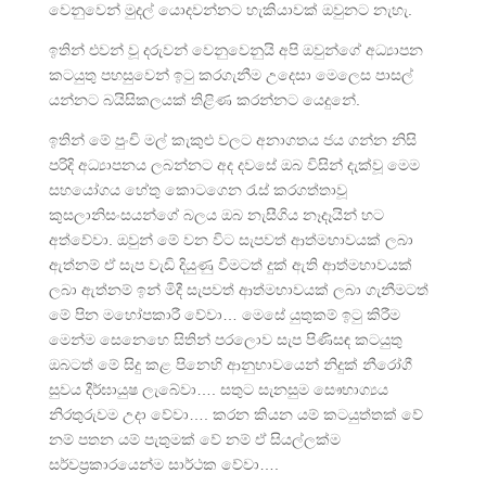
වෙනුවෙන් මුදල් යොදවන්නට හැකියාවක් ඔවුනට නැහැ.
ඉතින් එවන් වූ දරුවන් වෙනුවෙනුයි අපි ඔවුන්ගේ අධ්‍යාපන
කටයුතු පහසුවෙන් ඉටු කරගැනීම උදෙසා මෙලෙස පාසල්
යන්නට බයිසිකලයක් තිළිණ කරන්නට යෙදුනේ.
ඉතින් මේ පුංචි මල් කැකුළු වලට අනාගතය ජය ගන්න නිසි
පරිදි අධ්‍යාපනය ලබන්නට අද දවසේ ඔබ විසින් දැක්වූ මෙම
සහයෝගය හේතු කොටගෙන රැස් කරගත්තාවූ
කුසලානිසංසයන්ගේ බලය ඔබ නැසීගිය නෑදෑයින් හට
අත්වේවා. ඔවුන් මේ වන විට සැපවත් ආත්මභාවයක් ලබා
ඇත්නම් ඒ සැප වැඩි දියුණු වීමටත් දුක් ඇති ආත්මභාවයක්
ලබා ඇත්නම් ඉන් මිදී සැපවත් ආත්මභාවයක් ලබා ගැනීමටත්
මේ පින මහෝපකාරී වේවා… මෙසේ යුතුකම් ඉටු කිරීම
මෙන්ම සෙනෙහෙ සිතින් පරලොව සැප පිණිසඳ කටයුතු
ඔබටත් මේ සිදු කළ පිනෙහි ආනුභාවයෙන් නිදුක් නීරෝගී
සුවය දීර්ඝායුෂ ලැබේවා…. සතුට සැනසුම සෞභාග්‍යය
නිරතුරුවම උදා වේවා…. කරන කියන යම් කටයුත්තක් වේ
නම් පතන යම් පැතුමක් වේ නම් ඒ සියල්ලක්ම
සර්වප්‍රකාරයෙන්ම සාර්ථක වේවා….