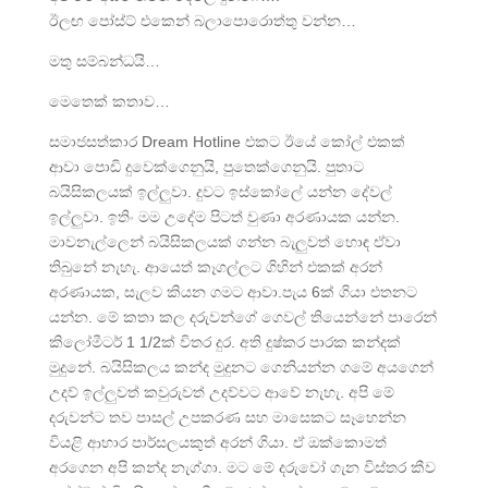
ඊලඟ පෝස්ට් එකෙන් බලාපොරොත්තු වන්න…
මතු සම්බන්ධයි…
මෙතෙක් කතාව…
සමාජසත්කාර Dream Hotline එකට ඊයේ කෝල් එකක්
ආවා පොඩි දුවෙක්ගෙනුයි, පුතෙක්ගෙනුයි. පුතාට
බයිසිකලයක් ඉල්ලුවා. දුවට ඉස්කෝලේ යන්න දේවල්
ඉල්ලුවා. ඉතිං මම උදේම පිටත් වුණා අරණායක යන්න.
මාවනැල්ලෙන් බයිසිකලයක් ගන්න බැලුවත් හොඳ ඒවා
තිබුනේ නැහැ. ආයෙත් කෑගල්ලට ගිහින් එකක් අරන්
අරණායක, සැලව කියන ගමට ආවා.පැය 6ක් ගියා එතනට
යන්න. මේ කතා කල දරුවන්ගේ ගෙවල් තියෙන්නේ පාරෙන්
කිලෝමීටර් 1 1/2ක් විතර දුර. අති දුෂ්කර පාරක කන්දක්
මුදුනේ. බයිසිකලය කන්ද මුදුනට ගෙනියන්න ගමේ අයගෙන්
උදව් ඉල්ලුවත් කවුරුවත් උදව්වට ආවේ නැහැ. අපි මේ
දරුවන්ට තව පාසල් උපකරණ සහ මාසෙකට සෑහෙන්න
වියළි ආහාර පාර්සලයකුත් අරන් ගියා. ඒ ඔක්කොමත්
අරගෙන අපි කන්ද නැග්ගා. මට මේ දරුවෝ ගැන විස්තර කීව