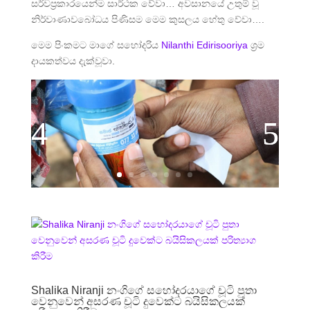
සර්වප්‍රකාරයෙන්ම සාර්ථක වේවා… අවසානයේ උතුම් වූ
නිර්වාණාවබෝධය පිණිසම මෙම කුසලය හේතු වේවා….
මෙම පිංකමට මාගේ සහෝදරිය
Nilanthi Edirisooriya
ශ්‍රම
දායකත්වය දැක්වූවා.
Shalika Niranji නංගිගේ සහෝදරයාගේ චූටි පුතා
වෙනුවෙන් අසරණ චූටි දුවෙක්ට බයිසිකලයක්