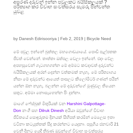
අසරණ දරුවන් ඉන්න පවුලකට බයිසිකලයක් ?
පරිත්‍යාග කර විවාහ සංවත්සරය සැමරු පින්වන්ත
යුවළ
by
Danesh Edirisooriya
|
Feb 2, 2019
|
Bicycle Need
මේ පවුල ඉන්නේ බුත්තල මහගොඩයායේ. පොඩි පැල්පතක
ජීවත් වෙන්නේ. තාත්තා ඔත්පල වෙලා ඉන්නේ. එදා වේල
අපහසුවෙන් ගැටගහගන්න මේ අම්මට කවදාවත් දරුවන්ට
බයිසිකලයක් අරන් දෙන්න වත්කමක් නැහැ. මේ පරිත්
යාගය
නිසා මේ දරුවන්ට ආයෙත් පාසලට කිලෝමීටර් ගණන් පයින්
යන්න ඕන නැහැ. බලන්න මේ දරුවන්ගේ මූණුවල තියෙන
සතුට. අම්මා නොසෑහෙන්න පිං දුන්නා.
මාගේ ෆේස්බුක් මිතුරියක් වන
Harshini Galpottage-
Don
නංගී සහ
Dilruk Dinesh
අයියා ඔවුන්ගේ විවාහ
ජීවිතයේ සොඳුරුතම දිනයක් සිහිපත් කරමින් මෙලෙස ඉතා
වටිනා කටයුත්තක් සිදු කරන්නට යෙදුනා. පසුගිය ජනවාරි 21
වෙනි දිනට යෙදී තිබුණ ඔවුන්ගේ විවාහ සංවත්සරය