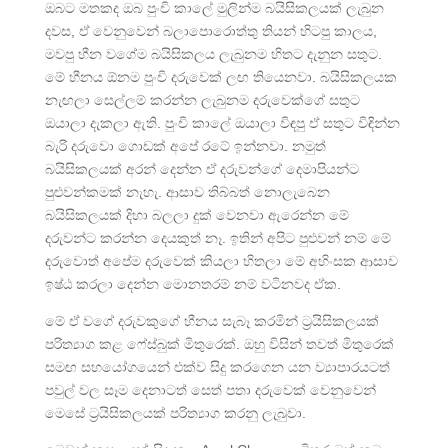
ඔබට මතකද ඔබ පුංචි කාලේ මුලින්ම බයිසිකලයක් ලැබුන
දවස, ඒ වෙනුවෙන් බලාපොරොත්තු තියන් හිටපු කාලය,
මවපු හීන වගේම බයිසිකලය ලැබුනම හිතට දැනුන සතුට.
මේ හීනය ඕනම පුංචි දරුවෙක් ලඟ තියෙනවා. බයිසිකලයක
නැඟලා සෙල්ලම් කරන්න ලැබුනම දරුවෙක්ගේ සතුට
ඔයාලා දැකලා ඇති. පුංචි කාලේ ඔයාලා විඳපු ඒ සතුට විඳින්න
බැරි දරුවො ගොඩක් අපේ රටේ ඉන්නවා. නමුත්
බයිසිකලයක් අරන් දෙන්න ඒ දරුවන්ගේ දෙමාපියන්ට
පුළුවන්කමක් නැහැ. ආසාව තිබ්බත් නොලැබෙන
බයිසිකලයක් දිහා බලලා දුක් වෙනවා ඇරෙන්න මේ
දරුවන්ට කරන්න දෙයකුත් නෑ. ඉතින් අපිට පුළුවන් නම් මේ
දරුවොත් අපේම දරුවෙක් කියලා හිතලා මේ අහිංසක ආසාව
ඉෂ්ඨ කරලා දෙන්න මොනතරම් නම් වටිනවද ඒක.
මේ ඒ වගේ දරුවකුගේ හීනය සැබෑ කරමින් ට්‍රයිසිකලයක්
පරිත්‍යාග කළ ෆේස්බුක් මිතුරෙක්. ඔහු විසින් තවත් මිතුරෙක්
සමඟ සහයෝගයෙන් එක්ව සිදු කරගෙන යන ව්‍යාපාරයටත්
පවුල් වල සෑම දෙනාටත් සෙත් පතා දරුවෙක් වෙනුවෙන්
මෙසේ ට්‍රයිසිකලයක් පරිත්‍යාග කරනු ලැබුවා.