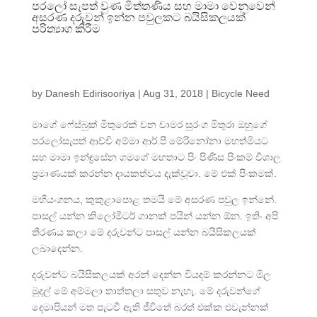
පරලෝ සැපත් වුණ මිත්තණිය සහ මාමා වෙනුවෙන්
අසරණ දරුවන් ඉන්න පවුලකට බයිසිකලයක්
පරිත්‍යාග කිරීම
by
Danesh Edirisooriya
|
Aug 31, 2018
|
Bicycle Need
මාගේ ෆේස්බුක් මිතුරෙක් වන චාමර සුරංග මිතුරා ඔහුගේ
පරලෝසැපත් ආච්චි අම්මා ආර්.පී මේරිනෝනා මහත්මියට
සහ මාමා ඉන්ඳ්‍රසේන ගමගේ මහතාට පිං පිණිස පිංකම් විශාල
ප්‍රමාණයක් කරන්න දායකත්වය දැක්වූවා. මේ එක් පිංකමක්.
මහියංගනය, කුකුළාපොළ තමයි මේ අසරණ පවුල ඉන්නේ.
පාසල් යන්න කිලෝමීටර් ගානක් පයින් යන්න ඕන. ඉතිං අපි
තීරණය කලා මේ දරුවන්ට පාසල් යන්න බයිසිකලයක්
ලබාදෙන්න.
දරුවන්ට බයිසිකලයක් අරන් දෙන්න වියදම් කරන්නට මිල
මුදල් මේ අම්මලා තාත්තලා සතුව නැහැ. මේ දරුවන්ගේ
දෙමාපියන් මත පැටවී ඇති ජීවිතේ බරත් එක්ක එවැන්නක්