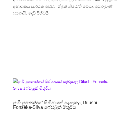
අනාගතය සාර්ථක වේවා. නිදුක් නීරෝගී වේවා. තෙරුවණ්
සරණයි. දෙවි පිහිටයි.
පුංචි පුතෙක්ගේ සිහිනයක් සැබෑකල Dilushi
Fonseka-Silva ෆේස්බුක් මිතුරිය