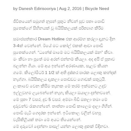
by
Danesh Edirisooriya
|
Aug 2, 2016
|
Bicycle Need
ජීවිතයෙන් සමුගත් නූපන් පුතුට නිවන් සුව පතා පොඩි
පුතෙක්ගේ සිහිනයක් වූ බයිසිකලයක් පරිත්‍යාග කිරීම
සමාජසත්කාර Dream Hotline එක ආරම්භ කරලා දැනට දින
3-4ක් වෙන්නේ. ඊයේ මට කෝල් එකක් ආවා පොඩි
පුතෙක්ගෙන්. “ධනේෂ් මාමේ මට බයිසිකලයක් ඕන” කීවා.
මං කීවා හා පුතේ මම අරන් එන්නම් කියලා. අද අපි ඒ පුතාව
බලන්න ගියා. මේ අය ඉන්නේ අරණායක, සැලව කියන
ගමේ. කිලෝමීටර් 1 1/2 ක් අති දුෂ්කර පාරක ලොකු කන්දක්
නැග්ගා. බයිසිකලය දැකලා පොඩ්ඩට ගොඩක් සතුටුයි.
ලංකාවේ වෙන කිසිම තැනක මේ තරම් ඉක්මනට උදව්
ඉල්ලුවහම ලැබෙන්නේ නැහැ කියලා ඔයාලා දන්නවනේ.
මේ පුතා 7 වසර, දුව 5 වසර. අම්මා බීඩි ඔතලා තමා මේ
දරුවන්ව රැකගන්නේ. තාත්තා පොඩි කාලෙම දාලා ගිහින්.
පොඩි මැටි ගෙදරක ඉන්නේ. ඉටිකොල වලින් වහපු
වැසිකිළියක් තමා මේ අයට තියෙන්නේ.
මේ දරුවෝ දෙන්නා පාසල් යන්න ලොකු දුකක් විඳිනවා.