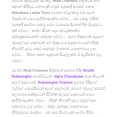
මෙවන් කුසලයක් සිදු කළ Amal Chamara මිතුරාටත් නම
සඳහන් කිරීමට නොහැකි නමුත් මෑතකදී ආරම්භ කෙරූ
Manahara Lanka Tours ව්‍යාපාර හවුල්කරු වන ඔබේ
මිතුරාටත් මෙය ආශිර්වාදයක්ම වේවා… ඔබ දෙපළ ව්සින්
මෑතකදී ආරම්භ කෙරූ මෙම ව්‍යාපාරය දිනෙන් දින දියුණුවට
පත් වේවා… කරන කියන සෑම කටයුත්තක්ම
සර්වප්‍රකාරයෙන්ම සාර්ථක වේවා…. ඔබේ මිතුරාටත් ඔහුගේ
පවුලේ සෑම දෙනාටත් මේ කුසලයේ ආනුභාවයෙන් නිදුක්
නීරෝගී සුවය සතුට සැනසුම වාසනාව සෞභාග්‍යය උදා
වේවා…. සිතන පතන පැතුමන් සියල්ලක්ම ඒ අයුරින්න ඉටු
වේවා….
එසේම Amal Chamara මිතුරාගේ දයාබර බිරිඳ
Niroshi
Rubasinghe
මහත්මියටත්,
Vajira Chandanee
නැඟණියටත්
ඇගේ දරුවාටත්,
Rubasinghe Chamee
දයාබර බිරිඳගේ
වැඩිමල් සොයුරියටත් ඇගේ දරුවාටත්, ඔබගේ පවුලේ දරුවන්
බලාපොරොත්තුවෙන් සිටින්නාවූ සෑම දෙනාටත් මෙය
ආශිර්වාදයක්ම වේවා… නිදුක් නීරෝගී සුවය ඔවුන් සෑම
දෙනාටම උදා වේවා… සතුට සැනසුම සෞභාග්‍යය
නිරතුරුවම රැඳේවා….ඔබ සෑම සියළු දෙනාගේම ජීවිත