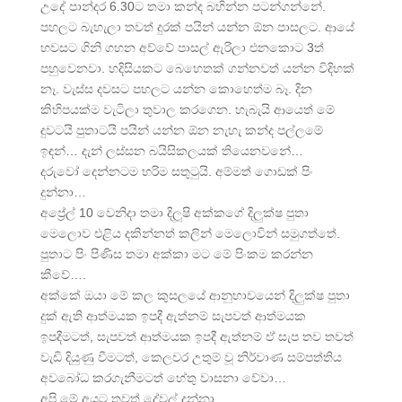
උදේ පාන්දර 6.30ට තමා කන්ද බහින්න පටන්ගන්නේ.
පහලට බැහැලා තවත් දුරක් පයින් යන්න ඕන පාසලට. ආයේ
හවසට ගිනි ගහන අව්වේ පාසල් ඇරිලා එනකොට 3ත්
පහුවෙනවා. හදිසියකට බෙහෙතක් ගන්නවත් යන්න විදිහක්
නෑ. වැස්ස දවසට පහලට යන්න කොහෙත්ම බෑ. දින
කිහිපයක්ම වැටිලා තුවාල කරගෙන. හැබැයි ආයෙත් මේ
දුවටයි පුතාටයි පයින් යන්න ඕන නැහැ කන්ද පල්ලමේ
ඉඳන්… දැන් ලස්සන බයිසිකලයක් තියෙනවනේ…
දරුවෝ දෙන්නටම හරිම සතුටුයි. අම්මත් ගොඩක් පිං
දුන්නා…
අප්‍රේල් 10 වෙනිදා තමා දිලූෂි අක්කගේ දිලුක්ෂ පුතා
මෙලොව එළිය දකින්නත් කලින් මෙලොවින් සමුගත්තේ.
පුතාට පිං පිණිස තමා අක්කා මට මේ පිංකම කරන්න
කීවේ….
අක්කේ ඔයා මේ කල කුසලයේ ආනුභාවයෙන් දිලුක්ෂ පුතා
දුක් ඇති ආත්මයක ඉපදී ඇත්නම් සැපවත් ආත්මයක
ඉපදීමටත්, සැපවත් ආත්මයක ඉපදී ඇත්නම් ඒ සැප තව තවත්
වැඩි දියුණු වීමටත්, කෙලවර උතුම් වූ නිර්වාණ සම්පත්තිය
අවබෝධ කරගැනීමටත් හේතු වාසනා වේවා…
අපි මේ අයට තවත් දේවල් දුන්නා….