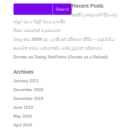
Recent Posts
කුප්පි ලාම්පුවෙන් දිවිගෙවූ
පවුල් වලට විදුලි බලය ලබාදීම
හිසට සෙවනක් වැඩසටහන
පාසලකට 2000l ජල ටැංකියක් පරිත්‍යාග කිරීම – මැදවච්චිය
ආබාධිත අම්මා කෙනෙක්ට රෝද පුටුවක් පරිත්‍යාගය
Donate via Dialog StarPoints (Donate as a Reload)
Archives
January 2021
December 2020
December 2019
June 2019
May 2019
April 2019