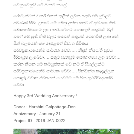
වෙනුවෙනුයි මේ පිංකම කලේ.
රොමෑන්ටික් ඩිනර් එකක් තුළින් ලබන සතුට එම යුවළට
පමණක් සීමා උනාට මේ බෙදා දුන්න සතුට ඒ අහිංසක හිත්
බොහෝමයකට ලඟා කරගන්නට නොහැකි සතුටක්. මල්
වගේ මේ පුංචි හිත් වලට මෙවන් සතුටක් ගෙනවිත් ලබා ගත්
පින් බලයෙන් ඔබ දෙපළගේ විවාහ ජීවිතය
සර්වප්‍රකාරයෙන්ම සාර්ථක වේවා…. නිදුක් නීරෝගී සුවය
දීර්ඝායුෂ ලැබේවා…. සතුට සැනසුම සෞභාග්‍යය උදා වේවා…
කරන කියන යම් කටයුත්තක් වේ නම් ඒ සියල්ලක්ම
සර්වප්‍රකාරයෙන්ම සාර්ථක වේවා…. පින්වන්ත කැදැල්ලක
සොඳුරු විවාහ ජීවිතයක් ගෙවීමට මේ පින ආශිර්වාදයක්ම
වේවා…
Happy 3rd Wedding Anniversary !
Donor : Harshini Galpottage-Don
Anniversary : January 21
Project ID : 2019-JAN-0022