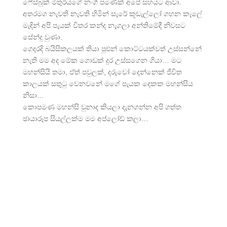
ෆේස්බුක් මිතුරියගේ නංගී පමණක් අපේ සහයට ආවා.
අතරමග නැවති නැවති හිමින් සැරේ කූඩැල්ලෝ ගහන කැලේ
මැඳින් අපි පැයක් විතර කන්ද නැගලා අන්තිමේදී නිවසට
සේන්දු වුණා.
ගෙදරදි බයිසිකලයක් තියා පුළුන් කොට්ටයක්වත් උස්සන්නේ
නැති මම අද මේක ගොඩක් දුර උස්සගෙන ගියා… මට
මහන්සියි තමා, ඒත් පවුලක්, දරුවෝ දෙන්නෙක් ජීවිත
කාලයක් සතුටු වෙනවනේ මගේ පැයක දෙකක මහන්සිය
නිසා…
කොපමණ මහන්සි වුනාද කියලා දැනගන්න අපි ගත්ත
ඡායාරූප සියල්ලක්ම මම අප්ලෝඩ් කලා…