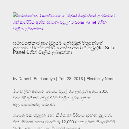
සමාජසත්කාර කණ්ඩායම ෆේස්බුක් මිතුරන්ගේ
උදව්වෙන් ඔක්කම්පිටිය අන්ත අසරණ පවුල්4ට Solar
Panel මගින් විදුලිය ලබාදුන්නා
by
Danesh Edirisooriya
|
Feb 28, 2016
|
Electricity Need
මීට කලින් අම්පාර, මහඔය පවුල් 3ට ලබාදුන් අතර, 2016
වසරේදී අපි තව පවුල් 93ට විදුලිය ලබාදෙන්න
බලාපොරොත්තු වෙනවා…
ඔබටත් එක පවුලක හෝ කිහිපයක පිරිවැය දරන්න පුලුවන්.
එක් නිවසක් සඳහා වියදම රු.12,000 (කොළඹින් කිලෝමීටර්
150ක දුරකට ප්‍රවාහන වියදමත් ඇතුළුව)