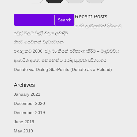
Recent Posts
කුප්පි ලාම්පුවෙන් දිවිගෙවූ
පවුල් වලට විදුලි බලය ලබාදීම
හිසට සෙවනක් වැඩසටහන
පාසලකට 2000l ජල ටැංකියක් පරිත්‍යාග කිරීම – මැදවච්චිය
ආබාධිත අම්මා කෙනෙක්ට රෝද පුටුවක් පරිත්‍යාගය
Donate via Dialog StarPoints (Donate as a Reload)
Archives
January 2021
December 2020
December 2019
June 2019
May 2019