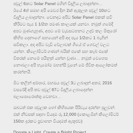
පවුල් 6කට Solar Panel මගින් විදුලිය ලබාදුන්නා…
ඊයේ 4ත් සමඟ අපි මෙවර දින 2ක් ඇතුලත පවුල් 10කට
විදුලිය ලබාදුන්නා. වෙනදට අපිට Solar Panel එකක් සවි
කිරීමට පැය 1 1/2ක පමණ කාලයක් යනවා. නමුත් ගමේදි
අපට මුණගැහුණ, අපට මේ වැඩසටහනට උදව් කල මිතුරෝ
කිහිප දෙනාගේ සහයෙන් අපි අද පැය 1/2කට 1 බැගින්
සවිකලා. අද අපිට වැඩි වේලාවක් ගියේ ඒ ගෙවල් වලට
යන්න. කිලෝමීටර් ගණන් බයික් එකේ සහ කැබ් එකේ
විතරක් නෙමේ පයිනුත් යන්න වුණා… නමුත් වෙහෙස
නොබලා අපි හැමෝම මහන්සි වුනේ මේ ජීවිත ආලෝකමත්
කරන්නයි.
මීට කලින් අම්පාර, මහඔය පවුල් 3ට ලබාදුන් අතර, 2016
වසරේදී අපි තව පවුල් 87ට විදුලිය ලබාදෙන්න
බලාපොරොත්තු වෙනවා…
ඔබටත් එක පවුලක හෝ කිහිපයක පිරිවැය දරන්න පුලුවන්.
එක් නිවසක් සඳහා වියදම රු.12,000 (කොළඹින් කිලෝමීටර්
150ක දුරකට ප්‍රවාහන වියදමත් ඇතුළුව)
Donate a Light, Create a Bright Project