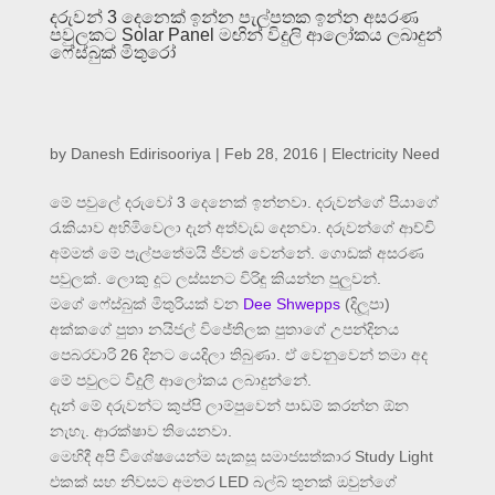
දරුවන් 3 දෙනෙක් ඉන්න පැල්පතක ඉන්න අසරණ
පවුලකට Solar Panel මඟින් විදුලි ආලෝකය ලබාදුන්
ෆේස්බුක් මිතුරෝ
by
Danesh Edirisooriya
|
Feb 28, 2016
|
Electricity Need
මේ පවුලේ දරුවෝ 3 දෙනෙක් ඉන්නවා. දරුවන්ගේ පියාගේ
රැකියාව අහිමිවෙලා දැන් අත්වැඩ දෙනවා. දරුවන්ගේ ආච්චි
අම්මත් මේ පැල්පතේමයි ජීවත් වෙන්නේ. ගොඩක් අසරණ
පවුලක්. ලොකු දූට ලස්සනට විරිඳු කියන්න පුලුවන්.
මගේ ෆේස්බුක් මිතුරියක් වන
Dee Shwepps
(දිලූපා)
අක්කගේ පුතා නයිජල් විජේතිලක පුතාගේ උපන්දිනය
පෙබරවාරි 26 දිනට යෙදිලා තිබුණා. ඒ වෙනුවෙන් තමා අද
මේ පවුලට විදුලි ආලෝකය ලබාදුන්නේ.
දැන් මේ දරුවන්ට කුප්පි ලාම්පුවෙන් පාඩම් කරන්න ඕන
නැහැ. ආරක්ෂාව තියෙනවා.
මෙහිදී අපි විශේෂයෙන්ම සැකසූ සමාජසත්කාර Study Light
එකක් සහ නිවසට අමතර LED බල්බ් තුනක් ඔවුන්ගේ