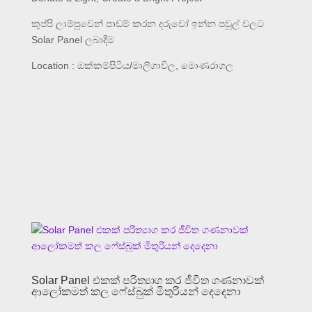
කුප්පි ලාම්පුවෙන් පාඩම් කරන දරුවෝ ඉන්න පවුල් වලට
Solar Panel ලබාදීම
Location : ඔක්කම්පිටිය/මාලිගාවිල, මොණරාගල
Solar Panel එකක් පරිත්‍යාග කර ජීවිත ගණනාවක්
ආලෝකමත් කල ෆේස්බුක් මිතුරියන් දෙදෙනා