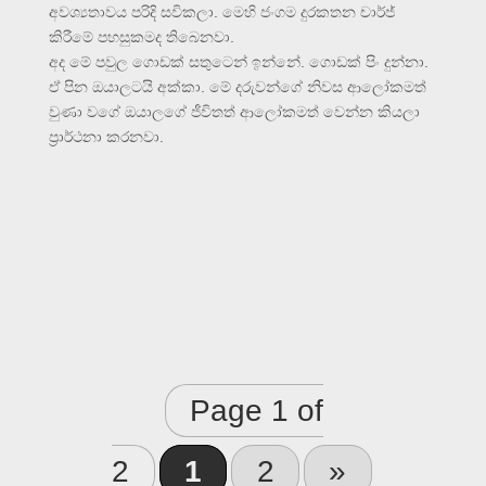
අවශ්‍යතාවය පරිදි සවිකලා. මෙහි ජංගම දුරකතන චාර්ජ්
කිරීමේ පහසුකමද තිබෙනවා.
අද මේ පවුල ගොඩක් සතුටෙන් ඉන්නේ. ගොඩක් පිං දුන්නා.
ඒ පින ඔයාලටයි අක්කා. මේ දරුවන්ගේ නිවස ආලෝකමත්
වුණා වගේ ඔයාලගේ ජීවිතත් ආලෝකමත් වෙන්න කියලා
ප්‍රාර්ථනා කරනවා.
Page 1 of
2
1
2
»