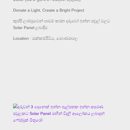
Donate a Light, Create a Bright Project
කුප්පි ලාම්පුවෙන් පාඩම් කරන දරුවෝ ඉන්න පවුල් වලට
Solar Panel ලබාදීම
Location : ඔක්කම්පිටිය, මොණරාගල