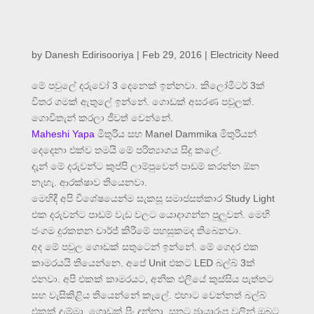
by
Danesh Edirisooriya
|
Feb 29, 2016
|
Electricity Need
මේ පවුලේ දරුවෝ 3 දෙනෙක් ඉන්නවා. කිලෝමීටර් 3ක්
විතර ගමක් ඇතුලේ ඉන්නේ. ගොඩක් අසරණ පවුලක්.
ගොවිතැන් කරලා ජීවත් වෙන්නේ.
Maheshi Yapa
මිතුරිය සහ Manel Dammika මිතුරියන්
දෙදෙනා එක්ව තමයි මේ පරිත්‍යාගය සිදු කලේ.
දැන් මේ දරුවන්ට කුප්පි ලාම්පුවෙන් පාඩම් කරන්න ඕන
නැහැ. ආරක්ෂාව තියෙනවා.
මෙහිදී අපි විශේෂයෙන්ම සැකසූ සමාජසත්කාර Study Light
එක දරුවන්ට පාඩම් වැඩ වලට යොදාගන්න පුලුවන්. මෙහි
ජංගම දුරකතන චාර්ජ් කිරීමේ පහසුකමද තිබෙනවා.
අද මේ පවුල ගොඩක් සතුටෙන් ඉන්නේ. මේ ගෙදර එක
කාමරයයි තියෙන්නෙ. අපේ Unit එකට LED බල්බ් 3ක්
එනවා. අපි එකක් කාමරයට, අනික එලියේ කුස්සිය පැත්තට
සහ වැසිකිළිය තියෙන්නේ කැලේ. එහාට වෙන්නත් බල්බ්
එකක් දැම්මා. ගොඩක් පිං දුන්නා. සතුට ඡායාරූප වලින් ඔබට