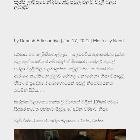
කුප්පි ලාම්පුවෙන් දිවිගෙවූ පවුල් වලට විදුලි බලය
ලබාදීම
by
Danesh Edirisooriya
|
Jan 17, 2021
|
Electricity Need
වර්ෂාව සහ කැබිතිගොල්ලෑව – මැදවච්චිය කොරෝනා ප්‍රශ්න
මැද පසුගිය සතියේ අපි පවුල් කිහිපයකට සෝලර් පැනල්
හරලා විදුලි බලය ලබාදුන්නා. පවුල් බොහොමයක් මග
ඇරුණා කැබිතිගොල්ලාව රෝහල කොරොනා නිසා වසාදැමූ
නිසා. ඒ ප්‍රදේශයේ බොහොමයක් පවුල් නිරෝධායනය
වෙමින් සිටියා….
කරන්න බලාපොරොත්තු වූ ව්‍යාපෘති වලින් 10%ක් පමණ
සිදුකර නැවත එන්නට සිදුවුණේ අධික වර්ෂාව නිසා.
වැඩි විස්තර සහ ඡායාරූප බලාපොරොත්තු වන්න….