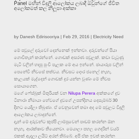
Panel මඟින් විදුලි ආලෝකය ලබාදී ඔවුන්ගේ ජීවිත
අලෝකමත් කල නිලූපා අක්කා
by
Danesh Edirisooriya
|
Feb 29, 2016
|
Electricity Need
මේ පවුලේ දරුවෝ දෙන්නෙක් ඉන්නවා. දරුවන්ගේ පියා
ගොවිතැන් කරන්නේ. ගොඩක් අසරණ පවුලක්. කඩා වැටුණු
මැටි වලින් හදපු පුංචි පැලක මේ අය ඉන්නේ. ඡායාරූප වලින්
පෙනේවි නිවසේ තත්වය. නිවසට දොර ජනෙල් නැහැ.
කැලයක් මැද්දෙන් ගොඩක් දුර යන්න වුණා මේ නිවස
සොයාගෙන.
මගේ ෆේස්බුක් මිතුරියක් වන
Nilupa Perera
අක්කගේ දුව
ටිනාරා නිමායා හේවගේ දුවගේ උපන්දිනය දෙසැම්බර් 30
දිනට යෙදිලා තිබුණා. ඒ වෙනුවෙන් තමා අද මේ පවුලට විදුලි
ආලෝකය ලබාදුන්නේ.
දැන් මේ දරුවන්ට කුප්පි ලාම්පුවෙන් පාඩම් කරන්න ඕන
නැහැ. ආරක්ෂාව තියෙනවා. මෙයාලා පහල ගෙදරින් වයර්
එකක් ඇදලා ලයිට් අරන් තිබ්බේ. අපි ඒක ඉවත් කරන්න