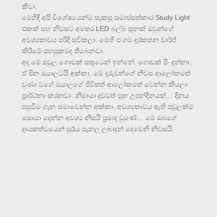
කීවා.
මෙහිදී අපි විශේෂයෙන්ම සැකසූ සමාජසත්කාර Study Light
එකක් සහ නිවසට අමතර LED බල්බ් තුනක් ඔවුන්ගේ
අවශ්‍යතාවය පරිදි සවිකලා. මෙහි ජංගම දුරකතන චාර්ජ්
කිරීමේ පහසුකමද තිබෙනවා.
අද මේ පවුල ගොඩක් සතුටෙන් ඉන්නේ. ගොඩක් පිං දුන්නා.
ඒ පින ඔයාලටයි අක්කා. මේ දරුවන්ගේ නිවස ආලෝකමත්
වුණා වගේ ඔයාලගේ ජීවිතත් ආලෝකමත් වෙන්න කියලා
ප්‍රාර්ථනා කරනවා. නිමායා දුවටත් සුභ උපන්දිනයක්… දිනය
පසුවීම ගැන සමාවෙන්න අක්කා. අවශ්‍යතාවය ඇති පවුලක්ම
සොයා දෙන්න අවශ්‍ය නිසයි ප්‍රමාද වුණේ… මේ ඔබගේ
දායකත්වයෙන් සුර්ය පැනල ලබාදුන් දෙවෙනි නිවසයි.