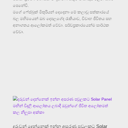
පෙනේවි.
මගේ ෆේස්බුක් මිතුරියන් දෙදෙනා මේ කලාවූ සත්කාරයේ
බල මහිමයෙන් ඔබ දෙපලගේද රැකියාව, විවාහ ජීවිතය සහ
අනාගතය ආලෝකමත් වේවා. සර්වප්‍රකාරයෙන්ම සාර්ථක
වේවා.
දරුවන් දෙන්නෙක් ඉන්න අසරණ පවුලකට Solar