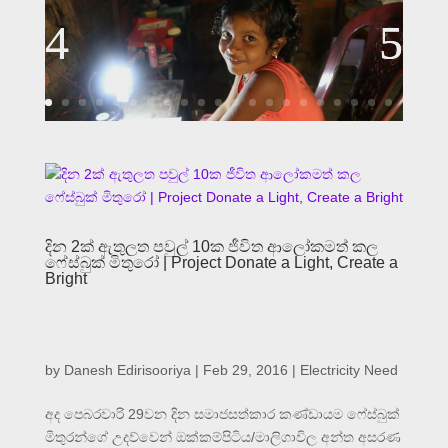
දින 2ක් ඇතුලත පවුල් 10ක ජීවිත ආලෝකමත් කල
ෆේස්බුක් මිතුරෝ | Project Donate a Light, Create a
Bright
by
Danesh Edirisooriya
|
Feb 29, 2016
|
Electricity Need
අද පෙබරවාරි 29වන දින සමාජසත්කාර කණ්ඩායම ෆේස්බුක්
මිතුරන්ගේ උදව්වෙන් ඔක්කම්පිටිය/මාලිගාවිල අන්ත අසරණ