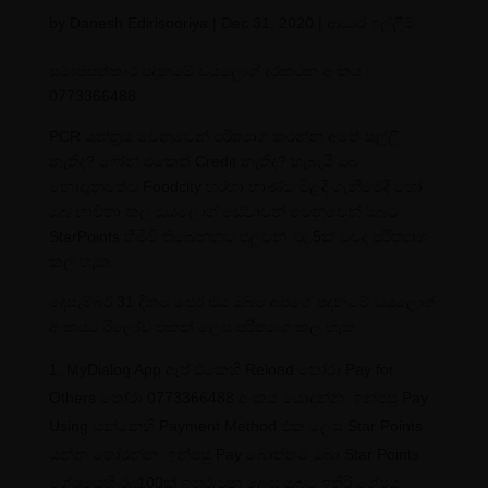
by
Danesh Edirisooriya
|
Dec 31, 2020
|
ආධාර ඉල්ලීම්
සමාජසත්කාර පදනමේ ඩයලොග් දුරකථන අංකය :
0773366488
PCR යන්ත්‍රය වෙනුවෙන් පරිත්‍යාග කරන්න අතේ සල්ලි
නැතිද? ෆෝන් එකෙත් Credit නැතිද? හැබැයි ඔබ
නොදැනුවත්ව Foodcity හරහා භාණ්ඩ මිළදී ගැනීමේදී හෝ
ඔබ භාවිතා කල ඩයලොග් සේවාවන් වෙනුවෙන් ඔබට
StarPoints හිමිවී තිබෙන්නට පුලුවන්. රු.5ක් වුවද පරිත්‍යාග
කල හැක.
දෙසැම්බර් 31 දිනට පෙර එය ඔබට අපගේ පදනමේ ඩයලොග්
අංකයට රීලෝඩ් එකක් ලෙස පරිත්‍යාග කල හැක.
MyDialog App ඇප් එකෙහි Reload තෝරා Pay for
Others තෝරා 0773366488 අංකය යොදන්න. ඉන්පසු Pay
Using යන්නෙහි Payment Method එක ලෙස Star Points
යන්න තෝරන්න. ඉන්පසු Pay බොත්තම ඔබා Star Points
ශේෂයෙහි රු.100ක් ඉතුරුවන ලෙස ඔබට ඉතිරි ශේෂය