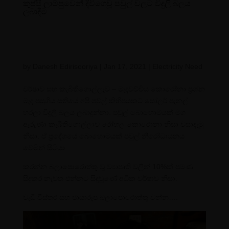
කුප්පි ලාම්පුවෙන් දිවිගෙවූ පවුල් වලට විදුලි බලය
ලබාදීම
by
Danesh Edirisooriya
|
Jan 17, 2021
|
Electricity Need
වර්ෂාව සහ කැබිතිගොල්ලෑව – මැදවච්චිය කොරෝනා ප්‍රශ්න
මැද පසුගිය සතියේ අපි පවුල් කිහිපයකට සෝලර් පැනල්
හරලා විදුලි බලය ලබාදුන්නා. පවුල් බොහොමයක් මග
ඇරුණා කැබිතිගොල්ලාව රෝහල කොරොනා නිසා වසාදැමූ
නිසා. ඒ ප්‍රදේශයේ බොහොමයක් පවුල් නිරෝධායනය
වෙමින් සිටියා….
කරන්න බලාපොරොත්තු වූ ව්‍යාපෘති වලින් 10%ක් පමණ
සිදුකර නැවත එන්නට සිදුවුණේ අධික වර්ෂාව නිසා.
වැඩි විස්තර සහ ඡායාරූප බලාපොරොත්තු වන්න….