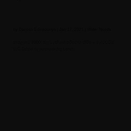
by
Danesh Edirisooriya
|
Jan 17, 2021
|
Water Needs
පාසලකට 2000l ජල ටැංකියක් පරිත්
යාග කිරීම – මැදවච්චිය
වැඩි විස්තර බලාපොරොත්තු වන්න…