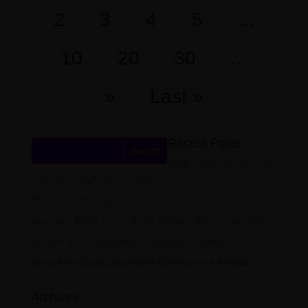
2
3
4
5
...
10
20
30
...
»
Last »
Recent Posts
කුප්පි ලාම්පුවෙන් දිවිගෙවූ
පවුල් වලට විදුලි බලය ලබාදීම
හිසට සෙවනක් වැඩසටහන
පාසලකට 2000l ජල ටැංකියක් පරිත්‍යාග කිරීම – මැදවච්චිය
ආබාධිත අම්මා කෙනෙක්ට රෝද පුටුවක් පරිත්‍යාගය
Donate via Dialog StarPoints (Donate as a Reload)
Archives