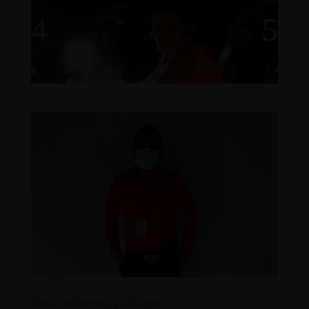
හිසට සෙවනක් වැඩසටහන