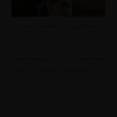
ආබාධිත අම්මා කෙනෙක්ට රෝද පුටුවක් පරිත්‍යාගය
by
Danesh Edirisooriya
|
Jan 17, 2021
|
Disabled Person
ආබාධිත අම්මා කෙනෙක්ට රෝද පුටුවක් පරිත්
යාගය
වැඩි විස්තර බලාපොරොත්තු වන්න….