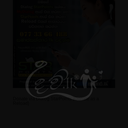
Donate via Dialog StarPoints (Donate as a
Reload)