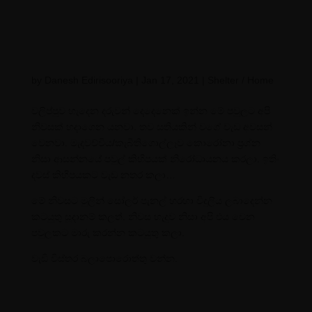
by
Danesh Edirisooriya
|
Jan 17, 2021
|
Shelter / Home
වලිප්පුව හැදෙන දරුවන් දෙදෙනෙක් ඉන්න මේ පවුලට අපි
නිවසක් හදාගෙන යනවා. තව සතියකින් වගේ වැඩ අවසන්
වෙනවා. මැදවච්චිය/කැබිතිගොල්ලෑව කොරෝනා ප්‍රශ්න
නිසා ආසන්නයේ පවුල් කිහිපයක් නිරෝධායනය කරලා. ඉතිං
දවස් කිහිපයකට වැඩ නතර කලා…
මේ නිවසට මුලින් සෝලර් පැනල් හරහා විදුලිය ලබාදෙන්න
කටයුතු සූදානම් කලත්. නිවස හැදුව නිසා අපි එය වෙන
පවුලකට මාරු කරන්න කටයුතු කලා.
වැඩි විස්තර බලාපොරොත්තු වන්න.