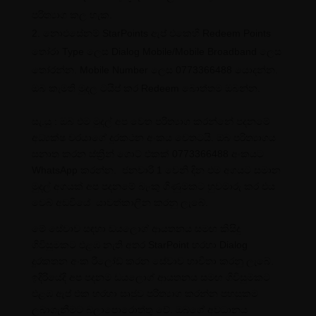
පරිත්‍යාග කල හැක.
නොඑසේනම් StarPoints ඇප් එකෙහි Redeem Points
තෝරා Type ලෙස Dialog Mobile/Mobile Broadband ලෙස
තෝරන්න. Mobile Number ලෙස 0773366488 යොදන්න.
ඔබ කැමති මුදල ටයිප් කර Redeem බොත්තම ඔබන්න.
සැ.යු : ඔබ එම මුදල් අප වෙත පරිත්‍යාග කරන්නේ පදනමේ
අධ්‍යක්ෂ වරයාගේ දුරකථන අංකය වෙතටයි. ඔබ පරිත්‍යාගය
සනාත කරන ස්ක්‍රීන් ශොට් එකක් 0773366488 අංකයට
WhatsApp කරන්න. ජනවාරි 1 වෙනි දින එම අගයට සමාන
මුදල් අගයක් අප පදනමේ බැංකු ගිණුමකට හුවමාරු කර එය
වෙබ් අඩවියේ යාවත්කාලීන කරනු ලැබේ.
මේ සේවාව සඳහා ඩයලොග් ආයතනය සමඟ කිසිදු
ගිවිසුමකට එළඹ නැති අතර StarPoint හරහා Dialog
දුරකතන අංක රීලෝඩ් කරන සේවාව භාවිතා කරනු ලැබේ.
ඉදිරියේදී අප පදනම ඩයලොග් ආයතනය සමඟ ගිවිසුමකට
එළඹ ඇප් එක හරහා සෘජුව පරිත්‍යාග කරන්න පහසුකම
ලබාගැනීමට බලාපොරොත්තු වේ. ඔබගේ අවධානය