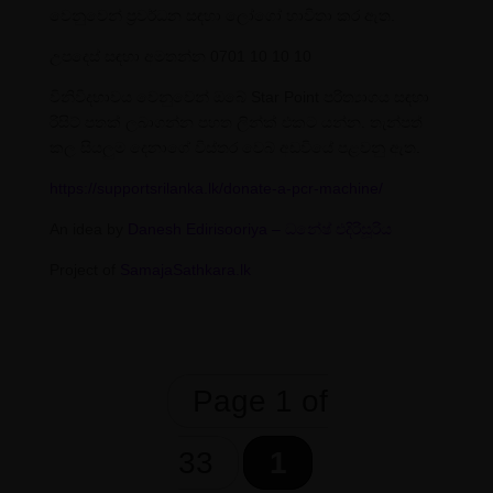
වෙනුවෙන් ප්‍රවර්ධන සඳහා ලෝගෝ භාවිතා කර ඇත.
උපදෙස් සඳහා අමතන්න 0701 10 10 10
විනිවිදභාවය වෙනුවෙන් ඔබේ Star Point පරිත්‍යාගය සඳහා
රිසිට් පතක් ලබාගන්න පහත ලින්ක් එකට යන්න. තැන්පත්
කල සියලුම දෙනාගේ විස්තර වෙබ් අඩවියේ පළවනු ඇත.
https://supportsrilanka.lk/donate-a-pcr-machine/
An idea by
Danesh Edirisooriya – ධනේෂ් එදිරිසූරිය
Project of
SamajaSathkara.lk
Page 1 of
33
1