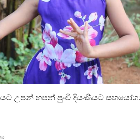
්තනයට උපන් හපන් පුංචි දියණියට සහයෝ
ීම්