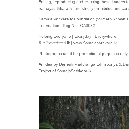
Editing, reproducing and re-using these images f
Samajasathkara.lk, are strictly prohibited and co
SamajaSathkara.lk Foundation (formerly known as
Foundation : Reg No : GA3032
Helping Everyone | Everyday | Everywhere
© සමාජසත්කාර.lk | www.Samajasathkara.lk
Photographs used for promotional purposes only!
An idea by Danesh Maduranga Edirisooriya & Dan
Project of SamajaSathkara.lk