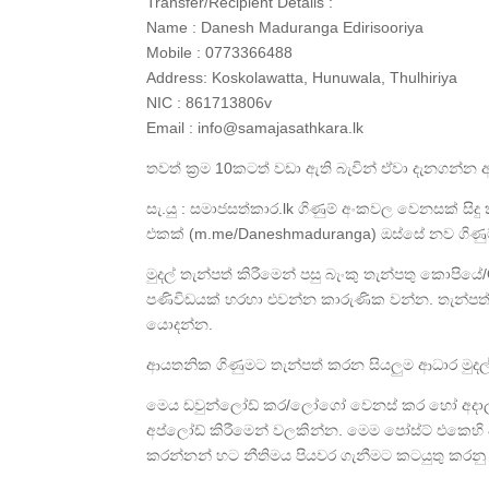
Transfer/Recipient Details :
Name : Danesh Maduranga Edirisooriya
Mobile : 0773366488
Address: Koskolawatta, Hunuwala, Thulhiriya
NIC : 861713806v
Email : info@samajasathkara.lk
තවත් ක්‍රම 10කටත් වඩා ඇති බැවින් ඒවා දැනගන්න අ
සැ.යු : සමාජසත්කාර.lk ගිණුම් අංකවල වෙනසක් සිදු
එකක් (m.me/Daneshmaduranga) ඔස්සේ නව ගිණු
මුදල් තැන්පත් කිරීමෙන් පසු බැංකු තැන්පතු කොපිය
පණිවිඩයක් හරහා එවන්න කාරුණික වන්න. තැන්පත් 
යොදන්න.
ආයතනික ගිණුමට තැන්පත් කරන සියලුම ආධාර මුදල්
මෙය ඩවුන්ලෝඩ් කර/ලෝගෝ වෙනස් කර හෝ අදාල අ
අප්ලෝඩ් කිරීමෙන් වලකින්න. මෙම පෝස්ට් එකෙහි
කරන්නන් හට නීතිමය පියවර ගැනීමට කටයුතු කරනු