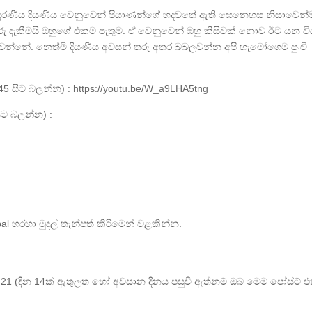
 ආදරණීය දියණිය වෙනුවෙන් පියාණන්ගේ හදවතේ ඇති සෙනෙහස නිසාවෙන්
රු දැකීමයි ඔහුගේ එකම පැතුම. ඒ වෙනුවෙන් ඔහු කිසිවක් නොව ඊට යන ව
නේ. නෙත්මි දියණිය අවසන් තරු අතර බබලවන්න අපි හැමෝගෙම පුංචි
1.45 සිට බලන්න) : https://youtu.be/W_a9LHA5tng
සිට බලන්න) :
 හරහා මුදල් තැන්පත් කිරීමෙන් වළකින්න.
ch 21 (දින 14ක් ඇතුලත හෝ අවසාන දිනය පසුවී ඇත්නම් ඔබ මෙම පෝස්ට් 