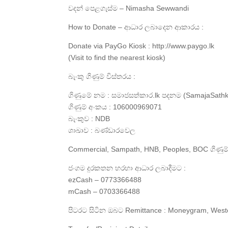
වදන් පෙළගැස්ම – Nimasha Sewwandi
How to Donate – ආධාර ලබාදෙන ආකාරය :
Donate via PayGo Kiosk : http://www.paygo.lk
(Visit to find the nearest kiosk)
බැංකු ගිණුම් විස්තරය :
ගිණුමේ නම : සමාජසත්කාර.lk පදනම (SamajaSathk
ගිණුම් අංකය : 106000969071
බැංකුව : NDB
ශාඛාව : බණ්ඩාරවෙල
Commercial, Sampath, HNB, Peoples, BOC ගිණුම්
ජංගම දුරකතන හරහා ආධාර ලබාදීමට :
ezCash – 0773366488
mCash – 0703366488
පිටරට සිටින ඔබට Remittance : Moneygram, Weste