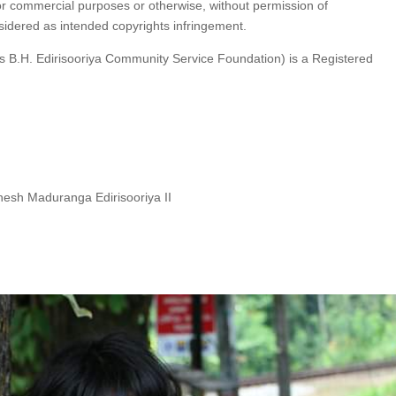
or commercial purposes or otherwise, without permission of
nsidered as intended copyrights infringement.
 B.H. Edirisooriya Community Service Foundation) is a Registered
esh Maduranga Edirisooriya II