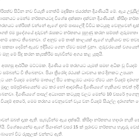
ිපත්ව සිටින නව වියැති නෙත්මි මදුෂිකා ජයරත්න දියණියයි මේ. ඇය උඩුපිල්ල 
‍යාපනයට මෙන්ම නර්තනයටද විශේෂ දක්ෂතා දක්වන දියණියක්. කිසිදා නර
තරඟයට තේරීපත් වන්නේ ඇගේ දහම් පාසලේදී විවිධ කටයුතු වෙනුවෙන් දැක්
ත් එම ප්‍රදේශයේ දරුවන් රැසකට නර්තනය පුහුණු කරන සම්පත් ගුරුමහතා
ූදානම් කොට තිබෙනවා. ඒ අනුව මේ තාක් කාලයක් ඇගේ හැකියාව තව තවත
සින්ම සකසා දෙමින් ඇයව ඉදිරියට ගෙන ඒමට සමත් වුනා. ගුරුවරයෙක් වශයෙන
හු මේ සිදු කරන කැපකිරීම සැබවින්ම අගය කළ යුතුයි.
ා අපහසු ආර්ථික මට්ටමක. දියණිය මේ තරඟයට යෑමත් සමඟ අධික වූ වියදම්
ට සම්බන්ධ වී තිබෙනවා. පියා ත්‍රීරෝද රථයක් ධාවනය කර දිනකට උපයන
් වලට යන වියදම මෙන්ම මාතලේ සිට කොළඹට යාමට ඒමට යන වියදම් දරාග
 මුදල සම්පූර්ණයෙන්ම යට කර හෝ ආදරණීය දියණියගේ හැකියාව තවත් ඉදි
බෙනවා. දියණියගේ පාසල් අධ්‍යාපන කටයුතු වලට මෙන්ම 10 වසරේ ඉගෙන
 වියදම් අතරේ, මෙම තරඟය වෙනුවෙන් වැය වන වියදම් සියල්ල දරාගන්න 
වන් ඔබත් දැක ඇති. සැබැවින්ම ඇය දක්ෂයි. කිසිදා නර්තනය හදාරා නැති න
ියි. විශේෂයෙන්ම ඇගේ පියාණන් වසර 15 ක් පුරාවට නර්තනය හැදෑරු වෙස
 බොහෝ විට රුකුලක් වන්නට ඇති.