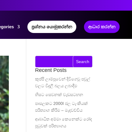
egories
ප්‍රශ්නය යොමුකරන්න
ආධාර කරන්න
Recent Posts
කුප්පි ලාම්පුවෙන් දිවිගෙවූ පවුල්
වලට විදුලි බලය ලබාදීම
හිසට සෙවනක් වැඩසටහන
පාසලකට 2000l ජල ටැංකියක්
පරිත්‍යාග කිරීම – මැදවච්චිය
ආබාධිත අම්මා කෙනෙක්ට රෝද
පුටුවක් පරිත්‍යාගය