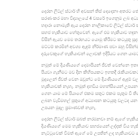
දෙරන ලිට්ල් ස්ටාර් හි අවසන් තිස් දෙදෙනා අතරට තේර
සරණංකර මහා විද්‍යාලයේ 4 වසරේ ඉගෙනුම ලබ අධ්
හදාරා නොමැති ඇය දෙරන නාලිකාවේ ලිට්ල් ස්ටාර් 
සහජ හැකියාව හේතුවෙන්. ඇගේ එම හැකියාව හඳුනාග
විසින් ඇයව මෙම තරඟයට යොමු කිරීමට කටයුතු ස
මට්ටම් කරමින් අවශ්‍ය ඇඳුම් නිර්මාණ පවා ඔහු වි
දරුවෙකුගේ හැකියාවන් ලොවක් ඉදිරියට ගෙන යාමට ඔ
නමුත් මේ දියණියගේ දෙමාපියන් ජීවත් වෙන්නෙ ඉත
පියවා ගැනීමට මව දින කිහිපයකට ඉහතදී රැකියාවක
මුදලෙන් ජීවත් වෙන ඔවුන්ට මේ දියණියගේ ඇඳුම
හැකියාවක් නැහැ. නමුත් දහඩිය මහන්සියෙන් උපයන
ගෙන යාම මේ පියාගේ එකම සතුට එකම පැතුම වී ති
ලබන වැඩිමහල් පුතුගේ අධ්‍යාපන කටයුතු වලටද යන
උපයන මුදල ප්‍රමාණවත් නැහැ.
දෙරන ලිට්ල් ස්ටාර් ඔබත් නරඹනවා නම් ඇගේ හැකියා
දියණියගේ මෙම හැකියාව සහජයෙන් ලද්දක් විය හැක
නැට්ටුවෙක් වීමත් ඇගේ මේ උපතින් ලද හැකියාවට