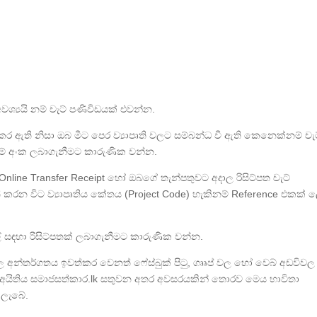
වශ්‍යයි නම් චැට් පණිවිඩයක් එවන්න.
 කර ඇති නිසා ඔබ මීට පෙර ව්‍යාපෘති වලට සම්බන්ධ වී ඇති කෙනෙක්නම් චැ
ම් අංක ලබාගැනීමට කාරුණික වන්න.
ේ/Online Transfer Receipt හෝ ඔබගේ තැන්පතුවට අදාල රිසිට්පත චැට්
කරන විට ව්‍යාපෘතිය කේතය (Project Code) හැකිනම් Reference එකක් 
 සඳහා ‍රිසිට්පතක් ලබාගැනීමට කාරුණික වන්න.
න්තර්ගතය ඉවත්කර වෙනත් ෆේස්බුක් පිටු, ගෲප් වල හෝ වෙබ් අඩවිවල
 අයිතිය සමාජසත්කාර.lk සතුවන අතර අවසරයකින් තොරව මෙය භාවිතා
 ලැබේ.