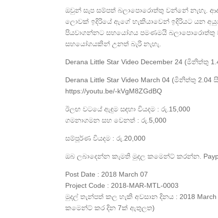
ඔවුන් සැප සම්පත් බලාපොරොත්තු වන්නේ නැහැ.
ලොවක් ඉදිරියේ ඇගේ හැකියාවෙන් ඉදිරියට යන අයු
පියවාගන්නට සහයෝගය පමණමයි බලාපොරොත්තු වන්
සහයෝගයකින් උනත් බැරි නැහැ.
Derana Little Star Video December 24 (මිනිත්තු 
Derana Little Star Video March 04 (මිනිත්තු 2.04 
https://youtu.be/-kVgM8ZGdBQ
ඊලඟ වටයේ ඇඳුම සඳහා වියදම : රු.15,000
ගමනාගමන සහ වෙනත් : රු.5,000
සම්පූර්ණ වියදම : රු.20,000
ඔබ ලබාදෙන්න කැමති මුදල කමෙන්ට් කරන්න. Paypal
Post Date : 2018 March 07
Project Code : 2018-MAR-MTL-0003
මුදල් තැන්පත් කල හැකි අවසාන දිනය : 2018 Mar
කමෙන්ට් කර දින 7ක් ඇතුලත)