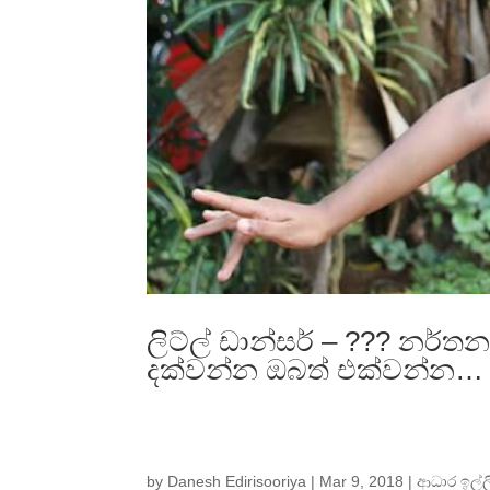
ලිට්ල් ඩාන්සර් – ??? නර
දක්වන්න ඔබත් එක්වන්න…
by
Danesh Edirisooriya
|
Mar 9, 2018
|
ආධාර ඉල්ල