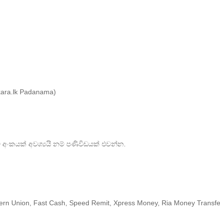
ara.lk Padanama)
 අංකයක් අවශ්‍යයි නම් පණිවිඩයක් එවන්න.
rn Union, Fast Cash, Speed Remit, Xpress Money, Ria Money Transfe