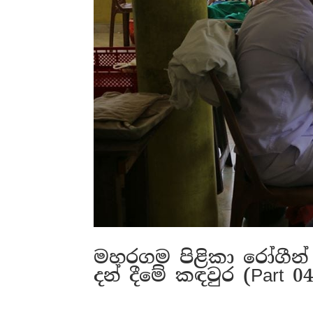
මහරගම පිළිකා රෝගීන් 
දන් දීමේ කඳවුර (Part 04