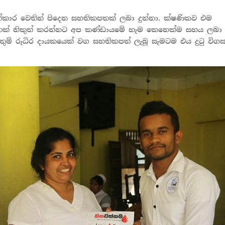
කාර වෙතින් පිදෙන සහතිකපතක් ලබා දුන්නා. ක්ෂණිකව එම
පතක් නිකුත් කරන්නට අප කණ්ඩායමේ හැම කෙනෙක්ම සහය ලබා
උතුම් රුධිර දායකයෙක් වග සහතිකපත් ලැබූ සැමටම එය දුටු විග