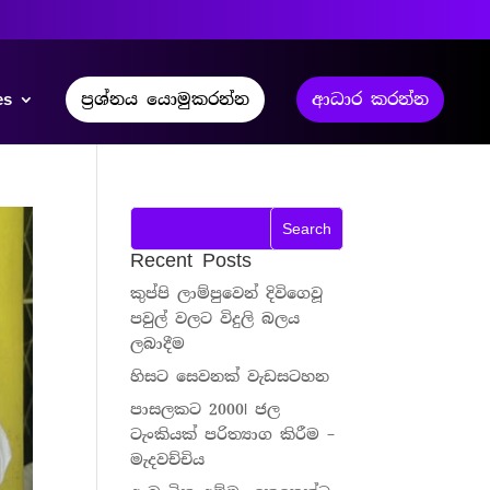
es
ප්‍රශ්නය යොමුකරන්න
ආධාර කරන්න
Recent Posts
කුප්පි ලාම්පුවෙන් දිවිගෙවූ
පවුල් වලට විදුලි බලය
ලබාදීම
හිසට සෙවනක් වැඩසටහන
පාසලකට 2000l ජල
ටැංකියක් පරිත්‍යාග කිරීම –
මැදවච්චිය