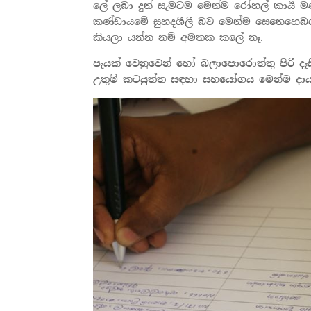
ලේ ලබා දුන් සැමටම මෙන්ම රෝහල් කාර්‍ය 
කණ්ඩායමේ සුහදශීලී බව මෙන්ම සෙනෙහෙබර බ
කියලා යන්න නම් අමතක කලේ නෑ.
පැයක් වෙනුවෙන් හෝ බලාපොරොත්තු පිරි දෑස
උතුම් කටයුත්ත සඳහා සහයෝගය මෙන්ම දාය