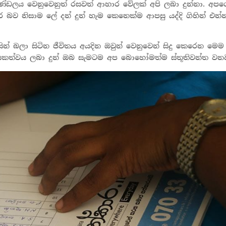
මණ්ඩලය වෙනුවෙනුත් රසවත් ආහාර වේලක් අපි ලබා දුන්නා. අප
ව නිසාම ලේ දන් දුන් හැම කෙනෙක්ම ආපසු යද්දි ගිහින් එන්න
ින් බලා සිටින ජීවිතය අයදින ඔවුන් වෙනුවෙන් සිදු කෙරෙන මෙම
කත්වය ලබා දුන් ඔබ සැමටම අප බොහෝමත්ම ස්තූතිවන්ත වනව