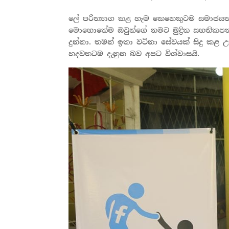
ලේ පරිත්‍යාග කළ හැම කෙනෙකුටම සමාජසත්
මොහොතේම ඔවුන්ගේ නමට මුද්‍රිත සහතික
දුන්නා. තමන් ඉතා වටිනා සේවයක් සිදු කළ 
හදවතටම දැනුන බව අපට විශ්වාසයි.