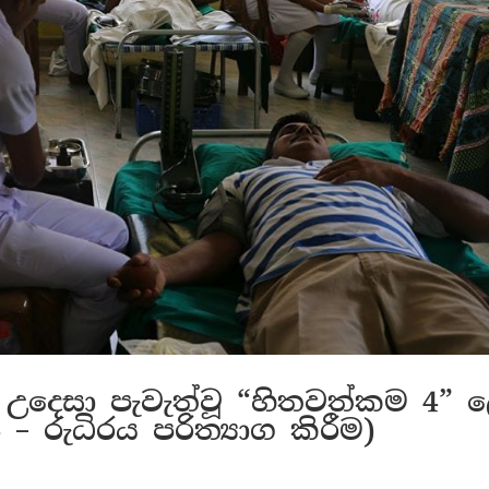
උදෙසා පැවැත්වූ “හිතවත්කම 4” 
 – රුධිරය පරිත්‍යාග කිරීම)