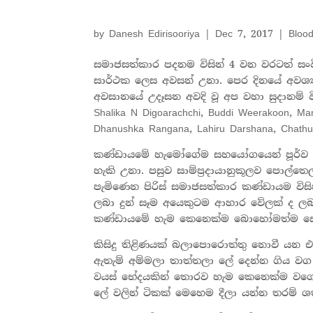
by
Danesh Edirisooriya
|
Dec 7, 2017
|
Bloo
සමාජසත්කාර පදනම විසින් 4 වන වරටත් සංව
සාර්ථක ලෙස අවසන් උනා. පෙර දිනයේ අවශ්‍
අවසානයේ උදෑසන අවදි වූ අප වහා සුදානම්
Shalika N Digoarachchi, Buddi Weerakoon, Ma
Dhanushka Rangana, Lahiru Darshana, Chat
කණ්ඩායමේ හැමෝගේම සහයෝගයෙන් පූර්ව සූ
හැකි උනා. පසුව සාම්ප්‍රදායානුකූලව පොල්ත
පැමිණෙන පිරිස් සමාජසත්කාර කණ්ඩායම විසින
ලබා දුන් සෑම අයෙකුටම ආහාර වේලක් ද ලබ
කණ්ඩායමේ හැම කෙනෙක්ම බොහෝමත්ම ස
කිසිදු තිළිණයක් බලාපොරොත්තු නොවී යන එන
ඇතැම් අම්මලා තාත්තලා ලේ දෙන්න ගිය 
වයස් භේදයකින් තොරව හැම කෙනෙක්ම වගේ
ලේ වලින් ටිකක් මෙහෙම දීලා යන්න තරම් ශ