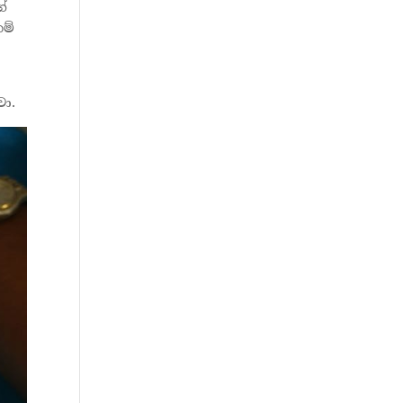
ගේ
ම්
ා.