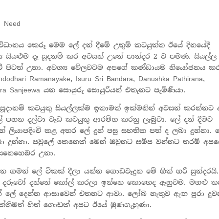
d Need
ිධානය කෙරූ මෙම ලේ දන් දීමේ උතුම් කටයුත්ත ඊයේ දිනයේදී
ය සියළුම දෑ සූදනම් කර අවසන් උනේ පාන්දර 2 ට පමණ. සියල්ල
 වී පිටත් උනා. අවශ්‍ය වේලවටම අපගේ කණ්ඩායම නියෝජනය කර
ndodhari Ramanayake, Isuru Sri Bandara, Danushka Pathirana,
hura Sanjeewa යන සොයුරු සොයුරියන් එතැනට පැමිණියා.
දානම් කටයුතු සියල්ලක්ම ඉතාමත් ඉක්මනින් අවසන් කරන්නට
ෙල් පහන දල්වා වැඩ කටයුතු ආරම්භ කරනු ලැබුවා. ලේ දන් දීමට
් ලියාපදිංචි කළ අතර ලේ දුන් පසු සහතික පත් ද ලබා දුන්නා. 
ා දුන්නා. පවුලේ කෙනෙක් මෙන් ඔවුනට සමීප වන්නට තරම් අප
ෙනෙහෙබර උනා.
 ගමන් ලේ ටිකක් දීලා යන්න ගොඩවැදුන මේ හිත් හරි සුන්දරයි.
වග දරුවෝ දන්නේ කෝල් කරලා ඉන්නෙ කොහෙද ඇහුවම. මහළු 
 ලේ දෙන්න ආසාවෙන් එතනට ආවා. ලෝබ නැතුව ඇඟ පුරා දු
ක්තිමත් හිත් ගොඩක් අපට ඊයේ මුණගැහුණා.