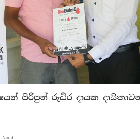
න් පිරිපුන් රුධිර දායක දායිකාවන
d Need