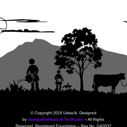
© Copyright 2019 Udaw.lk. Designed
by
SamajaSathkara.lk TechLabs
– All Rights
Reserved Registered Foundation – Reg No. GA3032