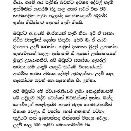
ගියා. ගමේ අය පැමිණ ඔවුන්ට අවශ්‍ය දේවල් හැකි
ඉක්මනින් සැපයීම සිදු කල අතර සවස් වන විට
තාවකාලික කුඩා පැලක්ද ගොඩනැගුවේ ඔවුන්ට
ඉන්න හිටින්නට තැනක් නැති නිසයි.
ඔවුන්ට ආදායම් මාර්ගයක් නැති නිසා අපි ඒ සඳහා
ස්ථීර විසඳුමක් දෙන්න හිතුවා. අපිට බෑ ඒ අයට
දිනපතා උදව් කරන්න. නමුත් දිනපතා මුදල් උපයන්න
ක්‍රමවේදයක් හදලා දුන්නනම් ඒ අයගේ උත්සාහයෙන්
මුදල් උපයාගනීවී. අපි ඔවුන්ට සහස්නා ඇපරල්
හරහා නිමි ඇඳුම් අලෙවි කිරීමේ ව්‍යාපාරයක්
ආරම්භ කරන අවශ්‍ය දේවල් ලබාදුන්නා. උදව් කල
හැමෝටම ඔවුන් නොසෑහෙන්න පිං දුන්නා.
අපි ඔවුන්ට මේ ස්වයංරැකියාව ලබා නොදුන්නානම්
මේ පවුලට සිද්ධ වෙන්නේ බඩගින්නේ ඉන්න. මන්ද
ගොවිතැන් සියල්ලක්ම පාහේ ජලය නොමැතිකමින්
විනාශ වෙලා. ඒ වගේම දහස් ගණනක් වටිනා
කුළියට ගත් ආම්පන්නද ගින්නෙන් විනාශ වෙලා.
උදව් කල ඔබ සැමට බොහොමත්ම පිං.