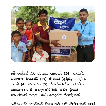
මේ ඉන්නේ ඊ.පී වාසනා ප්‍රනාන්දු (24), ආර්.ඩී.
නිශාන්ත විජේසිරි (29), නිශාන් (අවුරුදු 2 1/2),
සිතුමි (4), ධනංජය (9). ජීවත්වෙන්නේ නීරවිය,
පොතානෙගම, පහල ගිරිබාව. ජීවත් වුනේ
ගොවිතැන් කරලා. මැටි ගෙදරක ජීවත්වුනේ.
නමුත් අවාසනාවකට වගේ මීට සති කිහිපයකට පෙර