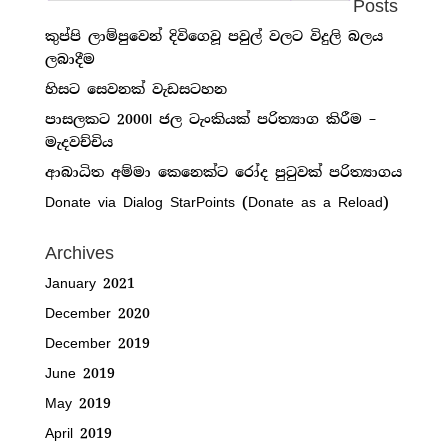
Posts
කුප්පි ලාම්පුවෙන් දිවිගෙවූ පවුල් වලට විදුලි බලය
ලබාදීම
හිසට සෙවනක් වැඩසටහන
පාසලකට 2000l ජල ටැංකියක් පරිත්‍යාග කිරීම –
මැදවච්චිය
ආබාධිත අම්මා කෙනෙක්ට රෝද පුටුවක් පරිත්‍යාගය
Donate via Dialog StarPoints (Donate as a Reload)
Archives
January 2021
December 2020
December 2019
June 2019
May 2019
April 2019