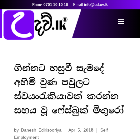
0701 10 10 10
info@udaw.lk
ගින්නට හසුවී සැමදේ
අහිමි වුණ පවුලට
ස්වයංරැකියාවක් කරන්න
සහය වූ ෆේස්බුක් මිතුරෝ
by
Danesh Edirisooriya
|
Apr 5, 2018
|
Self
Employment