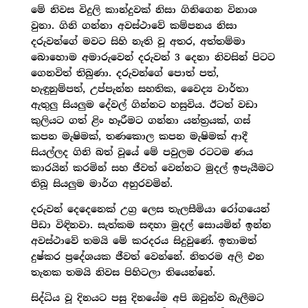
මේ නිවස විදුලි කාන්දුවක් නිසා ගිනිගෙන විනාශ
වුනා. ගිනි ගන්නා අවස්ථාවේ කම්පනය නිසා
දරුවන්ගේ මවට සිහි නැති වූ අතර, අත්තම්මා
බොහොම අමාරුවෙන් දරුවන් 3 දෙනා නිවසින් පිටට
ගෙනවිත් තිබුණා. දරුවන්ගේ පොත් පත්,
හැඳුනුම්පත්, උප්පැන්න සහතික, වෛද්‍ය වාර්තා
ඇතුලු සියලුම දේවල් ගින්නට හසුවිය. ඊටත් වඩා
කුලියට ගත් ළිං හෑරීමට ගන්නා යන්ත්‍රයක්, ගස්
කපන මැෂිමක්, තණකොල කපන මැෂිමක් ආදී
සියල්ලද ගිනි බත් වූයේ මේ පවුලම රටටම ණය
කාරයින් කරමින් සහ ජීවත් වෙන්නට මුදල් ඉපැයීමට
තිබූ සියලුම මාර්ග අහුරවමින්.
දරුවන් දෙදෙනෙක් උග්‍ර ලෙස තැලසීමියා රෝගයෙන්
පීඩා විඳිනවා. සැත්කම සඳහා මුදල් සොයමින් ඉන්න
අවස්ථාවේ තමයි මේ කරදරය සිදුවුණේ. ඉතාමත්
දුෂ්කර ප්‍රදේශයක ජීවත් වෙන්නේ. නිතරම අලි එන
තැනක තමයි නිවස පිහිටලා තියෙන්නේ.
සිද්ධිය වූ දිනයට පසු දිනයේම අපි ඔවුන්ව බැලීමට