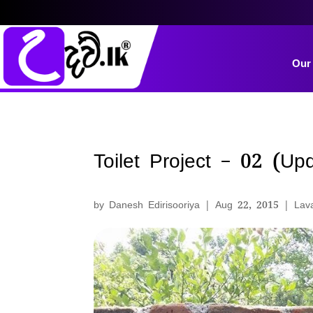
Our
Toilet Project – 02 (Up
by
Danesh Edirisooriya
|
Aug 22, 2015
|
Lava