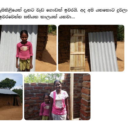
ිකිළියෙත් දැනට වැඩ ගොඩක් ඉවරයි. අද අපි යනකොට දුවලා
දලා ඉවරවෙන්න සතියක කාලයක් යනවා…