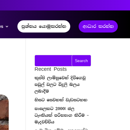
es
ප්‍රශ්නය යොමුකරන්න
ආධාර කරන්න
Recent Posts
කුප්පි ලාම්පුවෙන් දිවිගෙවූ
පවුල් වලට විදුලි බලය
ලබාදීම
හිසට සෙවනක් වැඩසටහන
පාසලකට 2000l ජල
ටැංකියක් පරිත්‍යාග කිරීම –
මැදවච්චිය